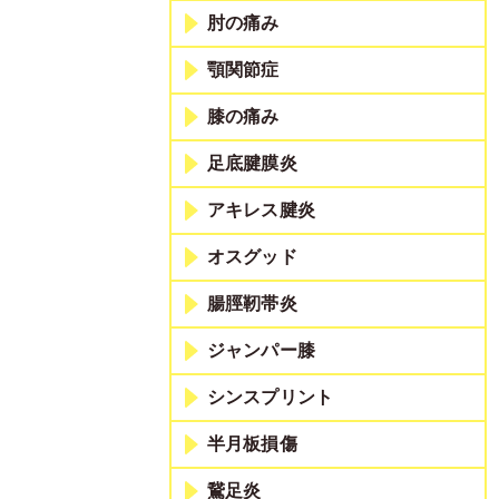
肘の痛み
顎関節症
膝の痛み
足底腱膜炎
アキレス腱炎
オスグッド
腸脛靭帯炎
ジャンパー膝
シンスプリント
半月板損傷
鵞足炎