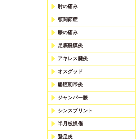
肘の痛み
顎関節症
膝の痛み
足底腱膜炎
アキレス腱炎
オスグッド
腸脛靭帯炎
ジャンパー膝
シンスプリント
半月板損傷
鵞足炎