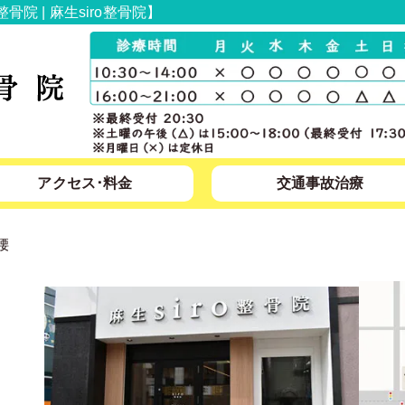
 | 麻生siro整骨院】
アクセス･料金
交通事故治療
腰