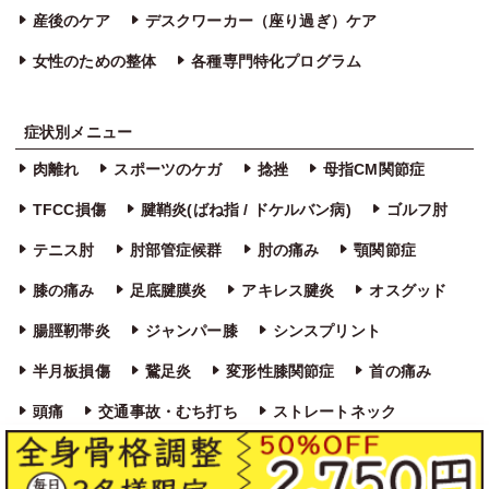
産後のケア
デスクワーカー（座り過ぎ）ケア
女性のための整体
各種専門特化プログラム
症状別メニュー
肉離れ
スポーツのケガ
捻挫
母指CM関節症
TFCC損傷
腱鞘炎(ばね指 / ドケルバン病)
ゴルフ肘
テニス肘
肘部管症候群
肘の痛み
顎関節症
膝の痛み
足底腱膜炎
アキレス腱炎
オスグッド
腸脛靭帯炎
ジャンパー膝
シンスプリント
半月板損傷
鵞足炎
変形性膝関節症
首の痛み
頭痛
交通事故・むち打ち
ストレートネック
寝違え
四十肩・五十肩
肩こり
猫背