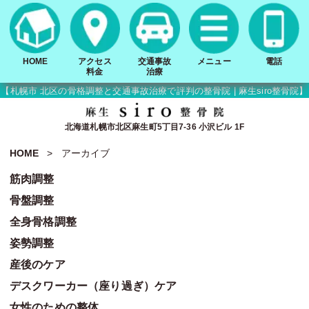
HOME
アクセス
交通事故
メニュー
電話
料金
治療
【札幌市 北区の骨格調整と交通事故治療で評判の整骨院 | 麻生siro整骨院】
北海道札幌市北区麻生町5丁目7-36 小沢ビル 1F
HOME
アーカイブ
筋肉調整
骨盤調整
全身骨格調整
姿勢調整
産後のケア
デスクワーカー（座り過ぎ）ケア
女性のための整体